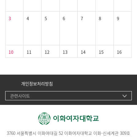
3
4
5
6
7
8
9
10
11
12
13
14
15
16
개인정보처리방침
17
18
19
20
21
22
23
관련사이트
24
25
26
27
28
29
30
3760 서울특별시 이화여대길 52 이화여자대학교 이화-신세계관 309호